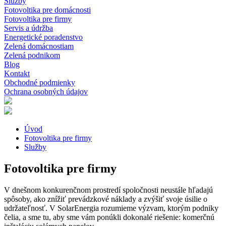
Služby
Fotovoltika pre domácnosti
Fotovoltika pre firmy
Servis a údržba
Energetické poradenstvo
Zelená domácnostiam
Zelená podnikom
Blog
Kontakt
Obchodné podmienky
Ochrana osobných údajov
Úvod
Fotovoltika pre firmy
Služby
Fotovoltika pre firmy
V dnešnom konkurenčnom prostredí spoločnosti neustále hľadajú
spôsoby, ako znížiť prevádzkové náklady a zvýšiť svoje úsilie o
udržateľnosť.
V
SolarEnergia rozumieme výzvam, ktorým podniky
čelia, a sme tu, aby sme vám ponúkli dokonalé riešenie: komerčnú