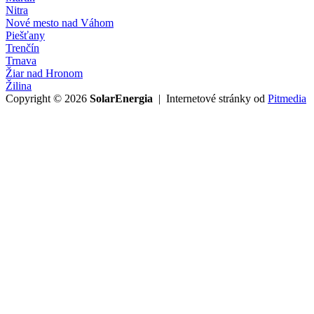
Nitra
Nové mesto nad Váhom
Piešťany
Trenčín
Trnava
Žiar nad Hronom
Žilina
Copyright © 2026
SolarEnergia
| Internetové stránky od
Pitmedia