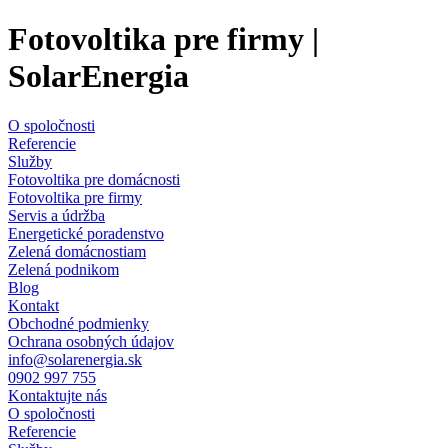
Fotovoltika pre firmy |
SolarEnergia
O spoločnosti
Referencie
Služby
Fotovoltika pre domácnosti
Fotovoltika pre firmy
Servis a údržba
Energetické poradenstvo
Zelená domácnostiam
Zelená podnikom
Blog
Kontakt
Obchodné podmienky
Ochrana osobných údajov
info@solarenergia.sk
0902 997 755
Kontaktujte nás
O spoločnosti
Referencie