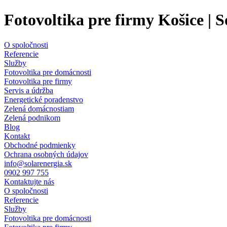
Fotovoltika pre firmy Košice | 
O spoločnosti
Referencie
Služby
Fotovoltika pre domácnosti
Fotovoltika pre firmy
Servis a údržba
Energetické poradenstvo
Zelená domácnostiam
Zelená podnikom
Blog
Kontakt
Obchodné podmienky
Ochrana osobných údajov
info@solarenergia.sk
0902 997 755
Kontaktujte nás
O spoločnosti
Referencie
Služby
Fotovoltika pre domácnosti