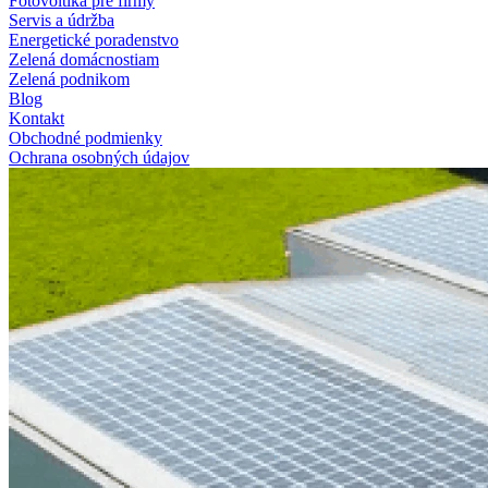
Fotovoltika pre firmy
Servis a údržba
Energetické poradenstvo
Zelená domácnostiam
Zelená podnikom
Blog
Kontakt
Obchodné podmienky
Ochrana osobných údajov