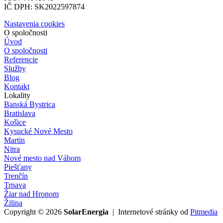
IČ DPH: SK2022597874
Nastavenia cookies
O spoločnosti
Úvod
O spoločnosti
Referencie
Služby
Blog
Kontakt
Lokality
Banská Bystrica
Bratislava
Košice
Kysucké Nové Mesto
Martin
Nitra
Nové mesto nad Váhom
Piešťany
Trenčín
Trnava
Žiar nad Hronom
Žilina
Copyright © 2026
SolarEnergia
| Internetové stránky od
Pitmedia