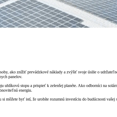
by, ako znížiť prevádzkové náklady a zvýšiť svoje úsilie o udržateľn
rnych panelov.
ju uhlíkovú stopu a prispieť k zelenšej planéte.
Ako odborníci na solá
obnoviteľnú energiu.
 môžete byť istí, že urobíte rozumnú investíciu do budúcnosti vašej s